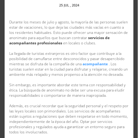
25
JUL
, 2024
Durante los meses de julio y agosto, la mayoría de las personas suelen
estar de vacaciones, lo que deja las ciudades más vacías en cuanto a
los residentes habituales. Esto puede ofrecer una mayor sensación de
anonimato para aquellos que buscan contratar
servicios de
acompañantes profesionales
en locales o clubes.
La llegada de turistas extranjeros es otro factor que contribuye a la
posibilidad de camuflarse entre desconocidos y pasar desapercibido
mientras se disfruta de la compañía de una
acompañante
. Los
turistas suelen estar en la ciudad para disfrutar y relajarse, creando un
ambiente más relajado y menos propenso a la atención no deseada.
Sin embargo, es importante abordar este tema con responsabilidad y
ética. La búsqueda de anonimato no debe ser una excusa para eludir
responsabilidades o comportarse de manera inapropiada.
Además, es crucial recordar que la seguridad personal y el respeto por
las leyes locales son primordiales. Los servicios de acompañantes
están sujetos a regulaciones que deben respetarse en todo momento,
independientemente de la época del año. Optar por servicios
profesionales y regulados ayuda a garantizar un entorno seguro para
todos los involucrados.